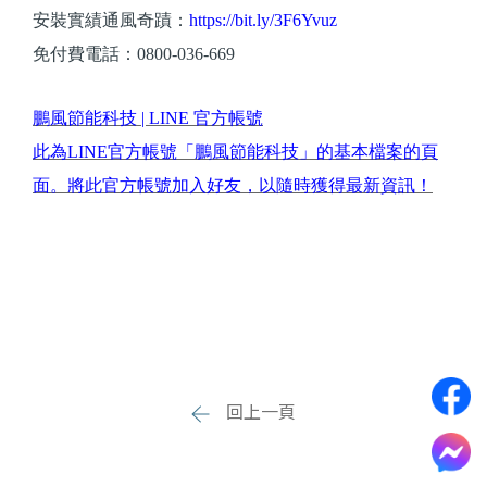
安裝實績通風奇蹟：
https://bit.ly/3F6Yvuz
免付費電話：0800-036-669
鵬風節能科技 | LINE 官方帳號
此為LINE官方帳號「鵬風節能科技」的基本檔案的頁
面。將此官方帳號加入好友，以隨時獲得最新資訊！
回上一頁