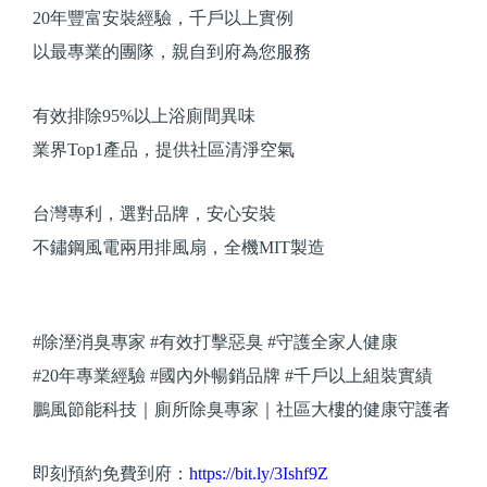
20
年豐富安裝經驗，千戶以上實例
以最專業的團隊，親自到府為您服務
有效排除95%以上浴廁間異味
業界Top1產品，提供社區清淨空氣
台灣專利，選對品牌，安心安裝
不鏽鋼風電兩用排風扇，全機MIT製造
#
除溼消臭專家 #有效打擊惡臭 #守護全家人健康
#20
年專業經驗 #國內外暢銷品牌 #千戶以上組裝實績
鵬風節能科技｜廁所除臭專家｜社區大樓的健康守護者
即刻預約免費到府：
https://bit.ly/3Ishf9Z