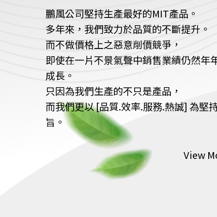
鵬風公司堅持生產最好的MIT產品。
多年來，我們致力於品質的不斷提升。
而不做價格上之惡意削價競爭，
即使在一片不景氣聲中銷售業績仍然年
成長。
只因為我們生產的不只是產品，
而我們更以 [品質.效率.服務.熱誠] 為堅
旨。
View M