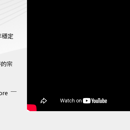
年穩定
持的宗
ore