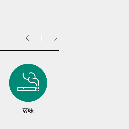
一氧化碳
濕氣